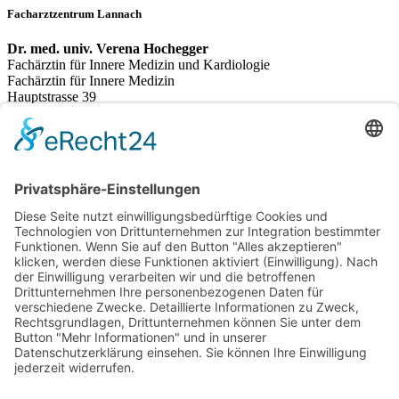
Facharztzentrum Lannach
Dr. med. univ. Verena Hochegger
Fachärztin für Innere Medizin und Kardiologie
Fachärztin für Innere Medizin
Hauptstrasse 39
A-8502 Lannach
Telefon:
03136 209 777
E-Mail:
mail@fazl.at
Ordinationszeiten
Montag
08:00 - 13:00 (nur nach Vereinbarung)
Dienstag
08:00 - 13:00 & 14:00 - 18:00
Mittwoch
08:00 - 13:00 & 14:00 - 16:00
Donnerstag
08:00 - 13:00
Freitag
08:00 - 12:00
Rechtliches
Impressum
Datenschutz